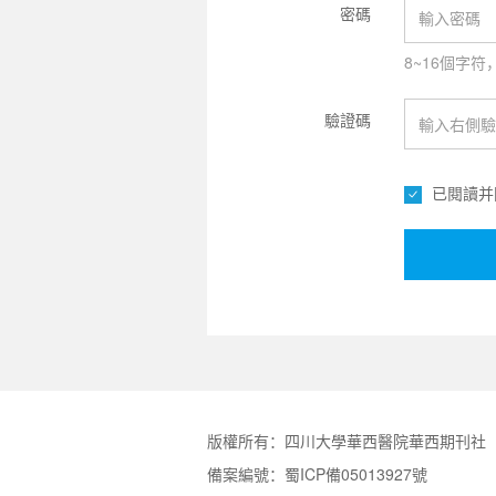
密碼
8~16個字
驗證碼
已閱讀并
版權所有：四川大學華西醫院華西期刊社
備案編號：蜀ICP備05013927號