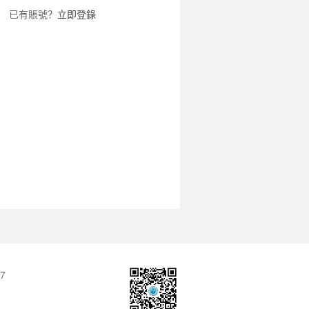
已有賬號？
立即登錄
7