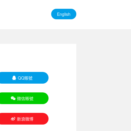
English
QQ賬號

微信賬號

新浪微博
