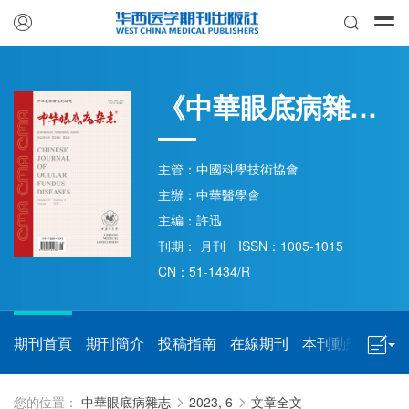


《中華眼底病雜志》
主管：中國科學技術協會
主辦：中華醫學會
主編：許迅
刊期： 月刊
ISSN：1005-1015
CN：51-1434/R
期刊首頁
期刊簡介
投稿指南
在線期刊
本刊動態
期刊

您的位置：
中華眼底病雜志
2023, 6
文章全文

