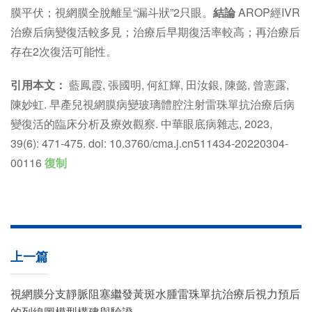
膜平伏；視網膜全脫離呈“漏斗狀”2只眼。
結論
AROP經IVR
治療后病變復活較多見；治療后早期復活率較高；再治療后
存在2次復活可能性。
引用本文：
藍鳳霞, 張國明, 何紅輝, 田汝銀, 陳懿, 曾憲露,
陳妙虹. 早產兒視網膜病變玻璃體腔注射雷珠單抗治療后病
變復活的臨床分析及療效觀察. 中華眼底病雜志, 2023,
39(6): 471-475. doi: 10.3760/cma.j.cn511434-20220304-
00116
復制
上一篇
視網膜分支靜脈阻塞繼發黃斑水腫雷珠單抗治療后視力預后
的列線圖模型構建與驗證