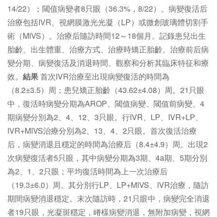
14/22）；閾值病變者8只眼（36.3%，8/22）。病變復活后
治療包括IVR、視網膜激光光凝（LP）或微創玻璃體切割手
術（MIVS）。治療后隨訪時間12～18個月。記錄患兒出生
胎齡、出生體重、治療方式、治療時矯正胎齡、治療前后病
變分期、病變復活及消退時間。觀察和分析其臨床特征和療
效。
結果
首次IVR治療至出現病變復活的時間為
（8.2±3.5）周；患兒矯正胎齡（43.62±4.08）周。21只眼
中，復活時病變分期為AROP、閾值病變、閾值前病變、4
期病變分別為2、4、12、3只眼。行IVR、LP、IVR+LP、
IVR+MIVS治療分別為2、13、4、2只眼。首次復活治療
后，病變消退且穩定的時間為治療后（8.4±4.9）周。出現2
次病變復活者5只眼，其中病變分期為3期、4a期、5期分別
為2、1、2只眼；平均復活時間為上一次治療后
（19.3±6.0）周。其分別行LP、LP+MIVS、IVR治療，隨訪
期間病變消退穩定。末次隨訪時，21只眼中，病變完全消退
者19只眼，光凝斑穩定，嵴樣病變消退，無附加病變，視網