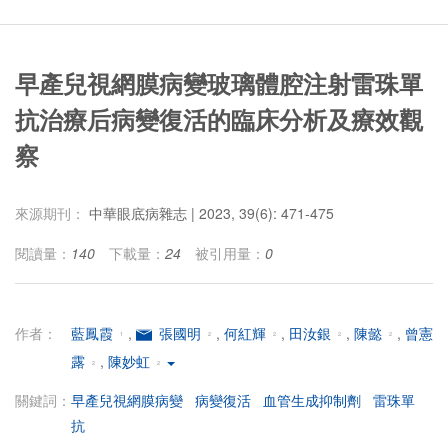
早產兒視網膜病變玻璃體腔注射雷珠單
抗治療后病變復活的臨床分析及療效觀
察
來源期刊：
中華眼底病雜志 | 2023, 39(6): 471-475
閱讀量：
140
下載量：
24
被引用量：
0
作者：
藍鳳霞
,
張國明
,
何紅輝
,
田汝銀
,
陳懿
,
曾憲

1
2
2
2
2
露
,
陳妙虹
2
2
關鍵詞：
早產兒視網膜病變
病變復活
血管生成抑制劑
雷珠單
抗