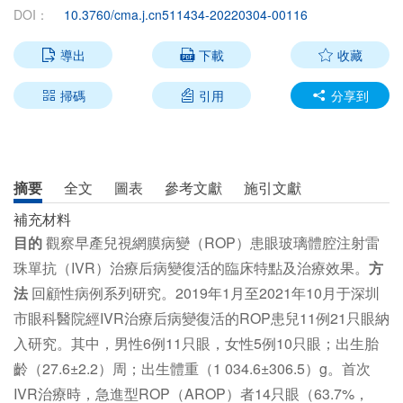
DOI：
10.3760/cma.j.cn511434-20220304-00116
導出
下載
收藏



掃碼
引用
分享到



摘要
全文
圖表
參考文獻
施引文獻
補充材料
目的
觀察早產兒視網膜病變（ROP）患眼玻璃體腔注射雷
珠單抗（IVR）治療后病變復活的臨床特點及治療效果。
方
法
回顧性病例系列研究。2019年1月至2021年10月于深圳
市眼科醫院經IVR治療后病變復活的ROP患兒11例21只眼納
入研究。其中，男性6例11只眼，女性5例10只眼；出生胎
齡（27.6±2.2）周；出生體重（1 034.6±306.5）g。首次
IVR治療時，急進型ROP（AROP）者14只眼（63.7%，