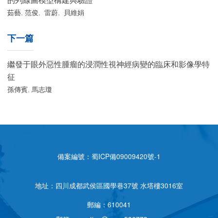
茹藝
,
范俊
,
雷蔚
,
貝維娟
下一篇
繼發于眼外惡性腫瘤的浸潤性視神經病變的臨床和影像學特
征
孫傳賓
,
馬志瓊
備案編號：
蜀ICP備09009420號-1
地址：四川成都武侯區國學巷37號 水塔樓3016室
郵編：610041